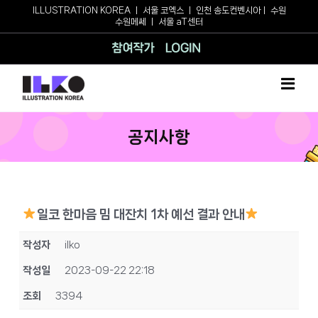
Skip
ILLUSTRATION KOREA
ㅣ
서울 코엑스
ㅣ
인천 송도컨벤시아
ㅣ
수원
수원메쎄
ㅣ
서울 aT센터
to
content
참여작가
로그인
공지사항
일코 한마음 밈 대잔치 1차 예선 결과 안내
작성자
ilko
작성일
2023-09-22 22:18
조회
3394