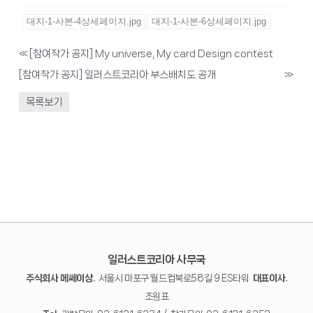
대지-1-사본-4상세페이지.jpg
대지-1-사본-6상세페이지.jpg
«
[참여작가 공지] My universe, My card Design contest
[참여작가 공지] 일러스트코리아 부스배치도 공개
»
목록보기
일러스트코리아 사무국
주식회사 메쎄이상.
서울시 마포구 월드컵북로58길 9 ES타워
대표이사.
조원표