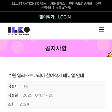
Skip
ILLUSTRATION KOREA
ㅣ
서울 코엑스
ㅣ
인천 송도컨벤시아
ㅣ
수원
수원메쎄
ㅣ
서울 aT센터
to
content
참여작가
로그인
공지사항
수원 일러스트코리아 참여작가 매뉴얼 안내
작성자
ilko
작성일
2025-10-10 17:25
조회
2624