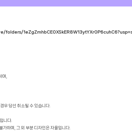
rive/folders/1eZgZmhbCE0XSkER8W13ytYXr0P6cuhC6?usp=s
하며,
 경우 당선 취소될 수 있습니다.
입니다.
 불가하며, 그 외 부분 디자인은 자율입니다.