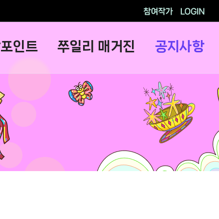
참여작가
로그인
람포인트
쭈일리 매거진
공지사항