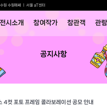
수원 수원메쎄
ㅣ
서울 aT센터
전시소개
참여작가
참관객
관
공지사항
스 4컷 포토 프레임 콜라보레이션 공모 안내