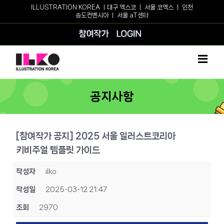
Skip
ILLUSTRATION KOREA ㅣ
대구 엑스코
ㅣ
서울 코엑스
ㅣ
인천
송도컨벤시아
ㅣ
서울 aT센터
to
content
참여작가
로그인
공지사항
[참여작가 공지] 2025 서울 일러스트코리아
키비주얼 템플릿 가이드
작성자
ilko
작성일
2025-03-12 21:47
조회
2970