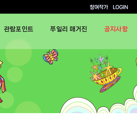
참여작가
로그인
관람포인트
쭈일리 매거진
공지사항