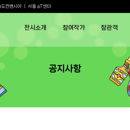
송도컨벤시아
ㅣ
서울 aT센터
전시소개
참여작가
참관객
공지사항