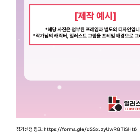
참가신청 링크:
https://forms.gle/dSSxJzyUwR8TiSHt6