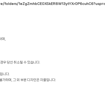
rive/folders/1eZgZmhbCE0XSkER8W13ytYXr0P6cuhC6?usp=s
하며,
 경우 당선 취소될 수 있습니다.
입니다.
 불가하며, 그 외 부분 디자인은 자율입니다.