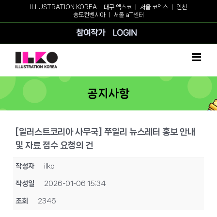
Skip
ILLUSTRATION KOREA ㅣ
대구 엑스코
ㅣ
서울 코엑스
ㅣ
인천
송도컨벤시아
ㅣ
서울 aT센터
to
content
참여작가
로그인
공지사항
[일러스트코리아 사무국] 쭈일리 뉴스레터 홍보 안내
및 자료 접수 요청의 건
작성자
ilko
작성일
2026-01-06 15:34
조회
2346