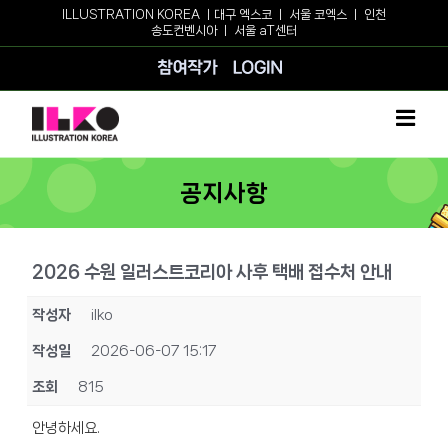
Skip
ILLUSTRATION KOREA ㅣ
대구 엑스코
ㅣ
서울 코엑스
ㅣ
인천
송도컨벤시아
ㅣ
서울 aT센터
to
content
참여작가
로그인
공지사항
2026 수원 일러스트코리아 사후 택배 접수처 안내
작성자
ilko
작성일
2026-06-07 15:17
조회
815
안녕하세요.