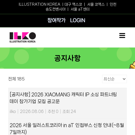
Skip
ILLUSTRATION KOREA ㅣ
대구 엑스코
ㅣ
서울 코엑스
ㅣ
인천
송도컨벤시아
ㅣ
서울 aT센터
to
content
참여작가
로그인
공지사항
전체 185
[공지사항] 2026 XIAOMANG 캐릭터 IP 소싱 파트너링
데이 참가기업 모집 공고문
ilko
|
2026.08.06
|
추천 0
|
조회 24
2026 서울 일러스트코리아 in aT 인접부스 신청 안내(~8월
7일까지)