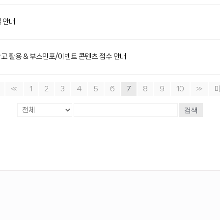
텔 안내
 광고 활용 & 부스인포/이벤트 콘텐츠 접수 안내
«
1
2
3
4
5
6
7
8
9
10
»
검색