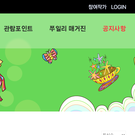
참여작가
로그인
관람포인트
쭈일리 매거진
공지사항