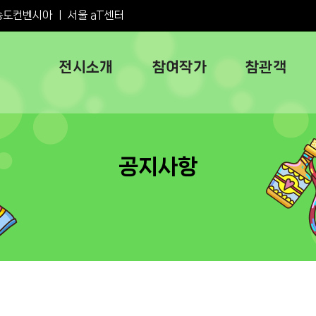
송도컨벤시아
ㅣ
서울 aT센터
전시소개
참여작가
참관객
공지사항