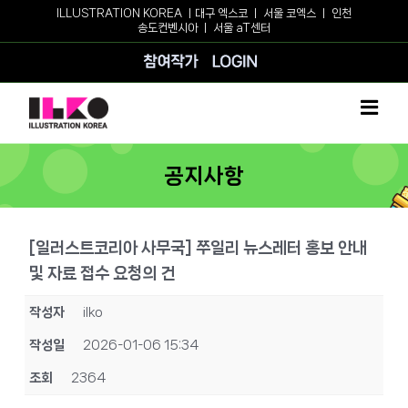
Skip
ILLUSTRATION KOREA ㅣ
대구 엑스코
ㅣ
서울 코엑스
ㅣ
인천
송도컨벤시아
ㅣ
서울 aT센터
to
content
참여작가
로그인
공지사항
[일러스트코리아 사무국] 쭈일리 뉴스레터 홍보 안내
및 자료 접수 요청의 건
작성자
ilko
작성일
2026-01-06 15:34
조회
2364