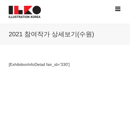
Skip
to
content
2021 참여작가 상세보기(수원)
[ExhibitionInfoDetail fair_id='330']