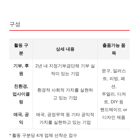
구성
활동 구
출품가능 품
상세 내용
분
목
기부, 후
2년 내 지정기부금단체 기부 실
문구, 일러스
원
적이 있는 기업
트, 리빙, 패
친환경,
션,
환경적 사회적 가치를 실현하
업사이클
주얼리, 디저
고 있는 기업
링
트, DIY 등
핸드메이드 or
애국, 공
애국, 공정무역 등 기타 공익적
디자인 제품
익
가치를 실현하고 있는 기업
* 활동 구분당 4개 업체 선착순 접수