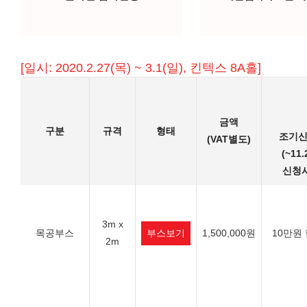
[일시: 2020.2.27(목) ~ 3.1(일), 킨텍스 8A홀]
금액
구분
규격
형태
조기
(VAT별도)
(~11.
신청시
3m x
목공부스
부스보기
1,500,000원
10만원
2m