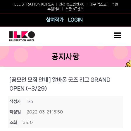
Skip
ILLUSTRATION KOREA ㅣ
인천 송도컨벤시아
ㅣ
대구 엑스코
ㅣ
수원
수원메쎄
ㅣ
서울 aT센터
to
content
참여작가
로그인
공지사항
[공모전 모집 안내] 알바몬 굿즈 리그 GRAND
OPEN (~3/29)
작성자
ilko
작성일
2022-03-21 13:50
조회
3537