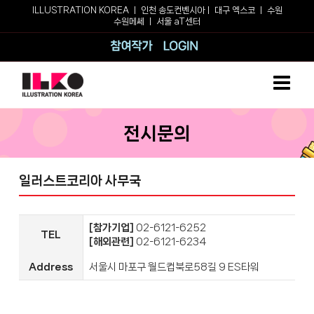
Skip
ILLUSTRATION KOREA ㅣ
인천 송도컨벤시아
ㅣ
대구 엑스코
ㅣ
수원
to
수원메쎄
ㅣ
서울 aT센터
content
참여작가
로그인
전시문의
일러스트코리아 사무국
[참가기업]
02-6121-6252
TEL
[해외관련]
02-6121-6234
Address
서울시 마포구 월드컵북로58길 9 ES타워