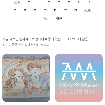
전체
ㄱ
ㄴ
ㄷ
ㄹ
ㅁ
ㅂ
ㅅ
ㅇ
ㅈ
ㅊ
ㅋ
ㅌ
ㅍ
ㅎ
ABC
123
!@#
해당 자료는 순차적으로 업데이트 중에 있습니다. 이보다 더 많은
작가님들을 전시장에서 만나보세요.