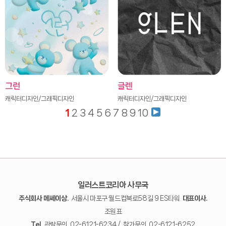
그런
글렌
캐릭터디자인/그래픽디자인
캐릭터디자인/그래픽디자인
1
2
3
4
5
6
7
8
9
10
일러스트코리아 사무국
주식회사 메쎄이상.
서울시 마포구 월드컵북로58길 9 ES타워
대표이사.
조원표
Tel.
관람문의. 02-6121-6234 / 참가문의. 02-6121-6252