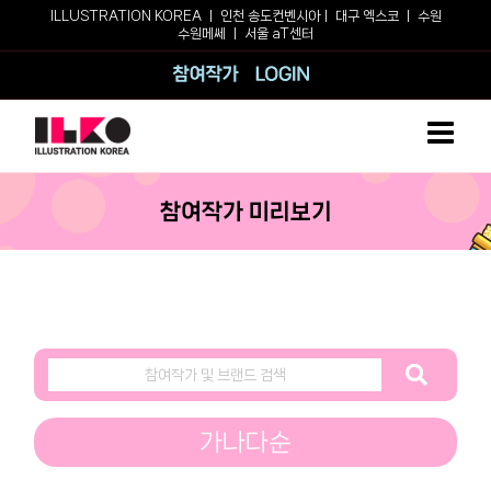
Skip
ILLUSTRATION KOREA ㅣ
인천 송도컨벤시아
ㅣ
대구 엑스코
ㅣ
수원
수원메쎄
ㅣ
서울 aT센터
to
content
참여작가
로그인
참여작가 미리보기
가나다순