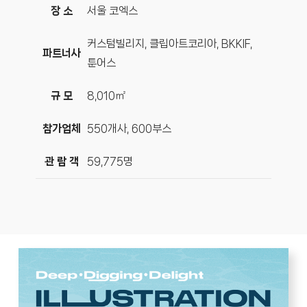
장 소
서울 코엑스
커스텀빌리지, 클립아트코리아, BKKIF,
파트너사
툰어스
규 모
8,010㎡
참가업체
550개사, 600부스
관 람 객
59,775명