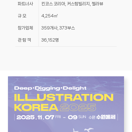
파트너사
킨코스 코리아, 커스텀빌리지, 젤라뷰
규 모
4,254㎡
참가업체
359개사, 373부스
관 람 객
36,152명