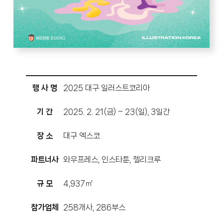
행 사 명
2025 대구 일러스트코리아
기 간
2025. 2. 21(금) – 23(일), 3일간
장 소
대구 엑스코
파트너사
와우프레스, 인스타툰, 젤리크루
규 모
4,937㎡
참가업체
258개사, 286부스