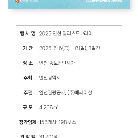
행 사 명
2025 인천 일러스트코리아
기 간
2025. 6. 6(금) – 8(일), 3일간
장 소
인천 송도컨벤시아
주최
인천광역시
주관
인천관광공사, (주)메쎄이상
규 모
4,208㎡
참가업체
158개사, 198부스
관 람 객
31,701명