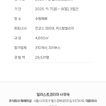
기 간
2025. 11. 7(금) – 9(일), 3일간
장 소
수원메쎄
파트너사
킨코스 코리아, 커스텀빌리지
규 모
4,650㎡
참가업체
310개사, 331부스
관 람 객
29,531명
일러스트코리아 사무국
주식회사 메쎄이상.
서울시 마포구 월드컵북로58길 9 ES타워
대표이사.