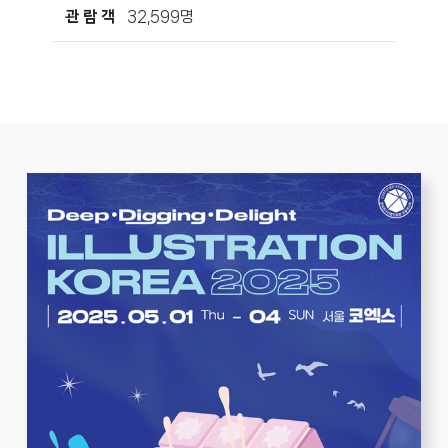
관 람 객
32,599명