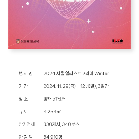
행 사 명
2024 서울 일러스트코리아 Winter
기 간
2024. 11. 29(금) – 12 .1(일), 3일간
장 소
양재 aT센터
규 모
4,254㎡
참가업체
338개사, 348부스
관 람 객
34,910명