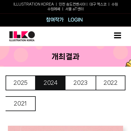
Skip
ILLUSTRATION KOREA ㅣ
인천 송도컨벤시아
ㅣ
대구 엑스코
ㅣ
수원
수원메쎄
ㅣ
서울 aT센터
to
content
참여작가
로그인
개최결과
2025
2024
2023
2022
2021