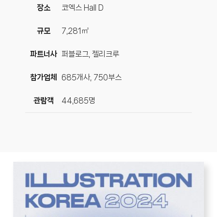
장소
코엑스 Hall D
규모
7,281㎡
파트너사
퍼블로그, 젤리크루
참가업체
685개사, 750부스
관람객
44,685명