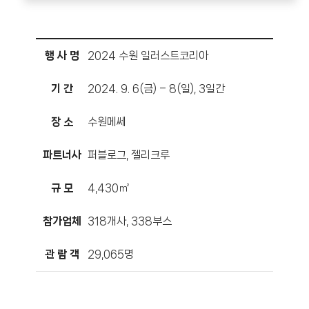
행 사 명
2024 수원 일러스트코리아
기 간
2024. 9. 6(금) – 8(일), 3일간
장 소
수원메쎄
파트너사
퍼블로그, 젤리크루
규 모
4,430㎡
참가업체
318개사, 338부스
관 람 객
29,065명