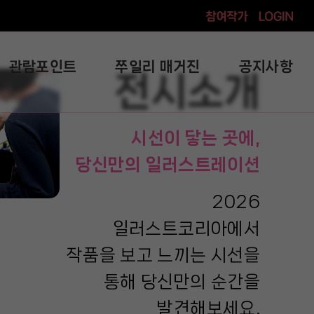
참여작가
로그인
관람포인트
쭈일리 매거진
공지사항
전시소개
시선이 닿는 곳에,
당신만의 일러스트레이션
2026
일러스트코리아에서
작품을 보고 느끼는 시선을
통해 당신만의 순간을
발견해보세요.