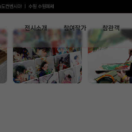
송도컨벤시아
ㅣ
수원 수원메쎄
전시소개
참여작가
참관객