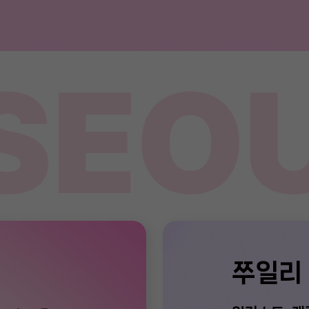
SEOU
쭈일리