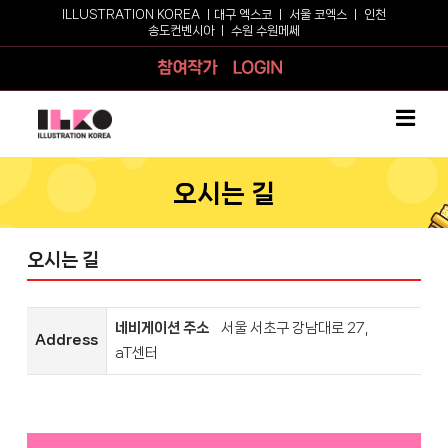
Skip
ILLUSTRATION KOREA ㅣ
대구 엑스코
ㅣ
서울 코엑스
ㅣ
인천
송도컨벤시아
ㅣ
수원 수원메쎄
to
content
참여작가
로그인
오시는 길
오시는 길
네비게이션 주소
서울 서초구 강남대로 27,
Address
aT센터