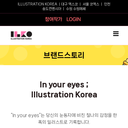
Skip
ILLUSTRATION KOREA ㅣ
대구 엑스코
ㅣ
서울 코엑스
ㅣ
인천
송도컨벤시아
ㅣ
수원 수원메쎄
to
content
참여작가
로그인
브랜드스토리
In your eyes ;
Illustration Korea
“In your eyes”는 당신의 눈동자에 비친 찰나의 감정을 한
폭의 일러스트로 기록합니다.