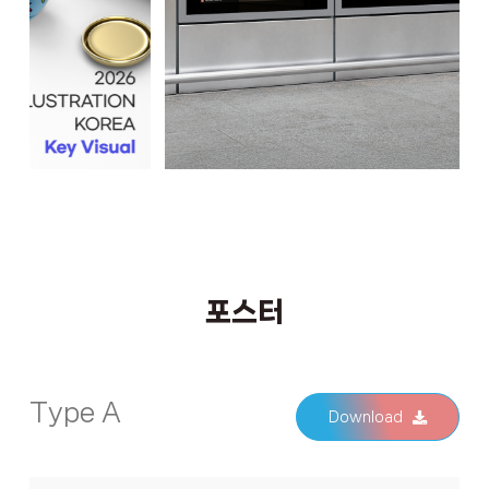
포스터
Type A
Download