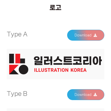
로고
Type A
Download
Type B
Download