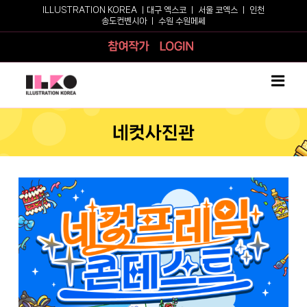
Skip
ILLUSTRATION KOREA ㅣ
대구 엑스코
ㅣ
서울 코엑스
ㅣ
인천
송도컨벤시아
ㅣ
수원 수원메쎄
to
content
참여작가
로그인
네컷사진관