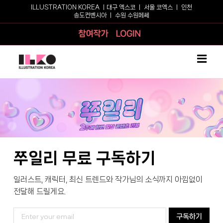
Skip
ILLUSTRATION KOREA ㅣ
대구 엑스코
ㅣ
서울 코엑스
ㅣ
인천
송도컨벤시아
ㅣ
수원 수원메쎄
to
content
참여작가
로그인
쭈일리 무료 구독하기
일러스트, 캐릭터, 최신 트렌드와 작가님의 소식까지 아낌없이
전달해 드릴게요.
구독하기