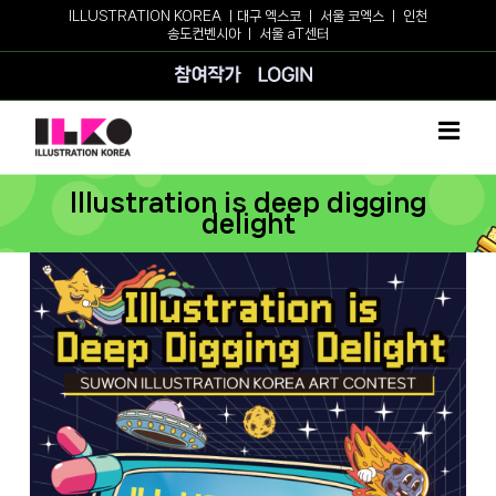
Skip
ILLUSTRATION KOREA ㅣ
대구 엑스코
ㅣ
서울 코엑스
ㅣ
인천
송도컨벤시아
ㅣ
서울 aT센터
to
content
참여작가
로그인
Illustration is deep digging
delight