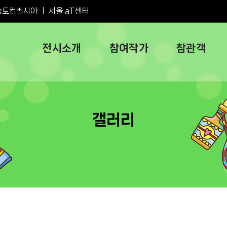
송도컨벤시아
ㅣ
서울 aT센터
전시소개
참여작가
참관객
갤러리