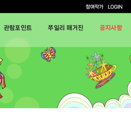
참여작가
로그인
관람포인트
쭈일리 매거진
공지사항