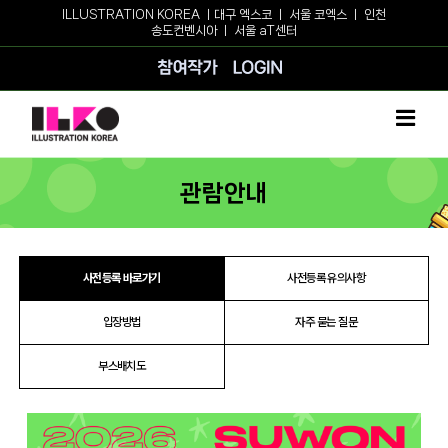
Skip
ILLUSTRATION KOREA ㅣ
대구 엑스코
ㅣ
서울 코엑스
ㅣ
인천
송도컨벤시아
ㅣ
서울 aT센터
to
content
참여작가
로그인
관람안내
사전등록 바로가기
사전등록 유의사항
입장방법
자주 묻는 질문
부스배치도