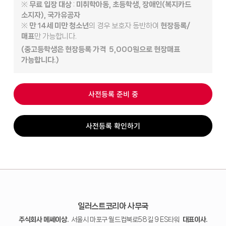
※
무료 입장 대상
:
미취학아동, 초등학생, 장애인(복지카드
소지자), 국가유공자
※
만 14세 미만 청소년
의 경우 보호자 동반하여
현장등록/
매표
만 가능합니다.
(중고등학생은 현장등록 가격 5,000원으로 현장매표
가능합니다.)
사전등록 준비 중
사전등록 확인하기
일러스트코리아 사무국
주식회사 메쎄이상.
서울시 마포구 월드컵북로58길 9 ES타워
대표이사.