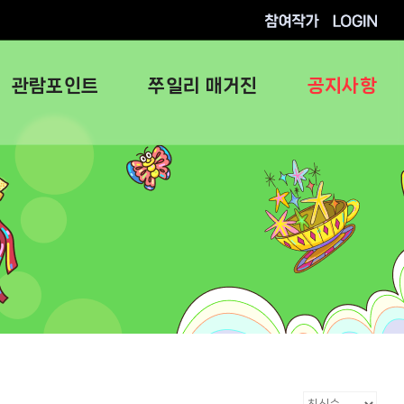
참여작가
로그인
관람포인트
쭈일리 매거진
공지사항