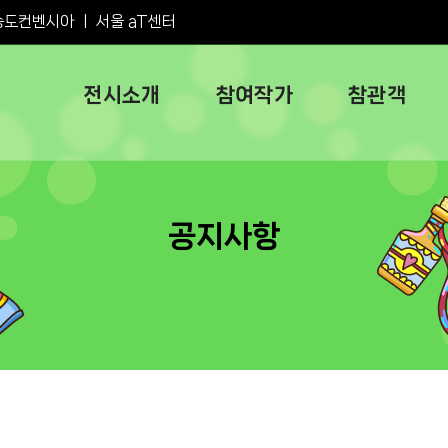
송도컨벤시아
ㅣ
서울 aT센터
전시소개
참여작가
참관객
공지사항