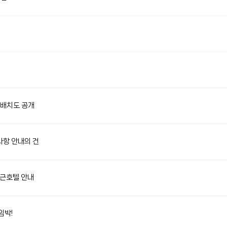
스배치도 공개
사항 안내의 건
인근호텔 안내
임박!