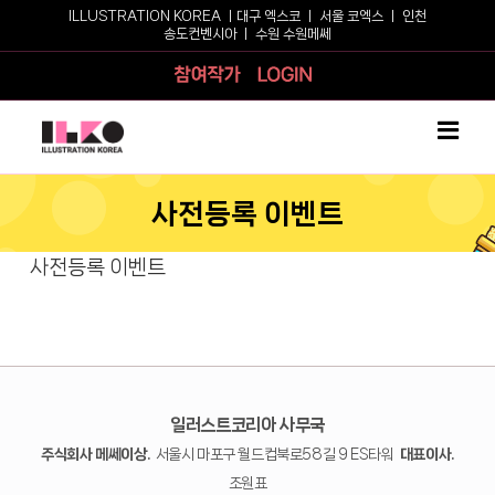
Skip
ILLUSTRATION KOREA ㅣ
대구 엑스코
ㅣ
서울 코엑스
ㅣ
인천
송도컨벤시아
ㅣ
수원 수원메쎄
to
content
참여작가
로그인
사전등록 이벤트
사전등록 이벤트
일러스트코리아 사무국
주식회사 메쎄이상.
서울시 마포구 월드컵북로58길 9 ES타워
대표이사.
조원표