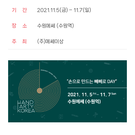
기 간
2021.11.5(금) – 11.7(일)
장 소
수원메쎄 (수원역)
주 최
(주)메쎄이상