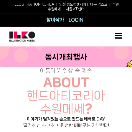
Skip
ILLUSTRATION KOREA ㅣ
인천 송도컨벤시아
ㅣ
대구 엑스코
ㅣ
수원
수원메쎄
ㅣ
서울 aT센터
to
content
참여작가
로그인
동시개최행사
아름다운 일상 속 예술
ABOUT
핸드아티코리아
수원메쎄
?
이야기가 담겨있는 손으로 만드는 빼빼로 DAY
딸기초코, 초코초코, 평범한 빼빼로는 거부한다!