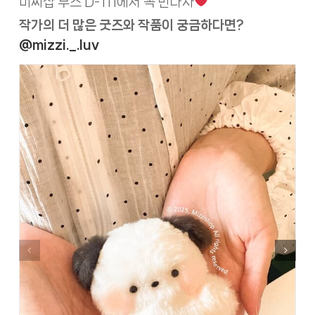
미찌샵 부스 D-111에서 꼭 만나자
작가의 더 많은 굿즈와 작품이 궁금하다면?
@mizzi._.luv