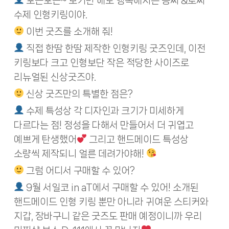
포근포근~ 보기만 해도 행복해지는 몽찌 &토찌
수제 인형키링이야.
이번 굿즈를 소개해 줘!
직접 한땀 한땀 제작한 인형키링 굿즈인데, 이전
키링보다 크고 인형보단 작은 적당한 사이즈로
리뉴얼된 신상굿즈야.
신상 굿즈만의 특별한 점은?
수제 특성상 각 디자인과 크기가 미세하게
다르다는 점! 정성을 다해서 만들어서 더 귀엽고
예쁘게 탄생했어
그리고 핸드메이드 특성상
소량씩 제작되니 얼른 데려가야해!
그럼 어디서 구매할 수 있어?
9월 서일코 in aT에서 구매할 수 있어! 소개된
핸드메이드 인형 키링 뿐만 아니라 귀여운 스티커와
지갑, 장바구니 같은 굿즈도 판매 예정이니까 우리