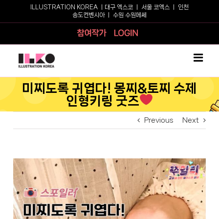
Skip
ILLUSTRATION KOREA ㅣ
대구 엑스코
ㅣ
서울 코엑스
ㅣ
인천
송도컨벤시아
ㅣ
수원 수원메쎄
to
content
참여작가
로그인
미찌도록 귀엽다! 몽찌&토찌 수제
인형키링 굿즈
Previous
Next
View
Larger
Image