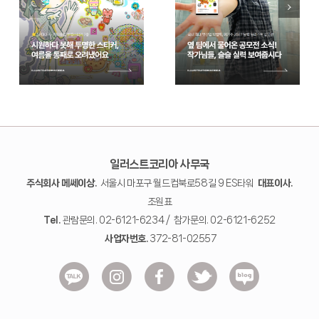
일러스트코리아 사무국
주식회사 메쎄이상.
서울시 마포구 월드컵북로58길 9 ES타워
대표이사.
조원표
Tel.
관람문의. 02-6121-6234 / 참가문의. 02-6121-6252
사업자번호.
372-81-02557