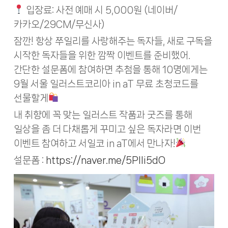
입장료: 사전 예매 시 5,000원 (네이버/
카카오/29CM/무신사)
잠깐! 항상 쭈일리를 사랑해주는 독자들, 새로 구독을
시작한 독자들을 위한 깜짝 이벤트를 준비했어.
간단한 설문폼에 참여하면 추첨을 통해 10명에게는
9월 서울 일러스트코리아 in aT 무료 초청코드를
선물할게
내 취향에 꼭 맞는 일러스트 작품과 굿즈를 통해
일상을 좀 더 다채롭게 꾸미고 싶은 독자라면 이번
이벤트 참여하고 서일코 in aT에서 만나자!
설문폼 :
https://naver.me/5Plli5dO