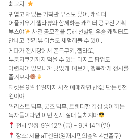
최고지!
귀엽고 재밌는 기획관 부스도 있어. 캐릭터
어플키우기 젤라뷰와 함께하는 캐릭터 공모전 기획
부스야
사전 공모전을 통해 선발된 우승 캐릭터도
만나고, 젤라뷰 어플도 체험해볼 수 있어.
게다가 전시장에서 쫀득쿠키, 젤라또,
누룽지쿠키까지 먹을 수 있는 디저트 팝업도
마련되어 있으니까 맛있게, 예쁘게, 행복하게 전시를
즐겨보자
티켓은 9월 11일까지 사전 예매하면 반값! 단돈 5천
원이야!
일러스트 덕후, 굿즈 덕후, 트렌디한 감성 좋아하는
독자들이라면 이번 전시 절대 놓치지마
전시 일정: 9월 12일(금) ~ 9월 14일(일)
장소: 서울 aT센터(양재시민의숲역 4번출구)