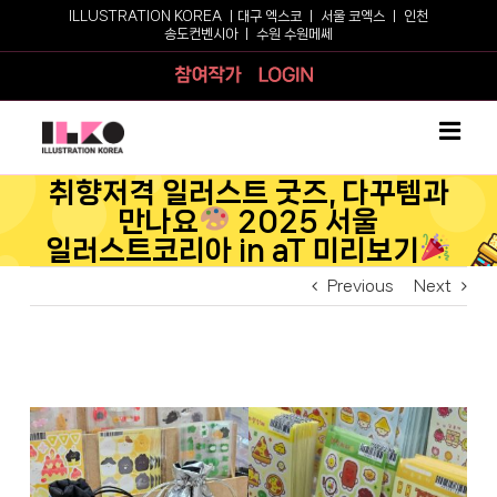
Skip
ILLUSTRATION KOREA ㅣ
대구 엑스코
ㅣ
서울 코엑스
ㅣ
인천
송도컨벤시아
ㅣ
수원 수원메쎄
to
content
참여작가
로그인
취향저격 일러스트 굿즈, 다꾸템과
만나요
2025 서울
일러스트코리아 in aT 미리보기
Previous
Next