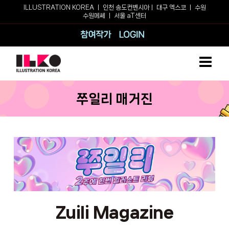
Skip
ILLUSTRATION KOREA ㅣ
인천 송도컨벤시아
ㅣ
대구 엑스코
ㅣ
수원
수원메쎄
ㅣ
서울 aT센터
to
content
참여작가
로그인
쭈일리 매거진
Zuili Magazine