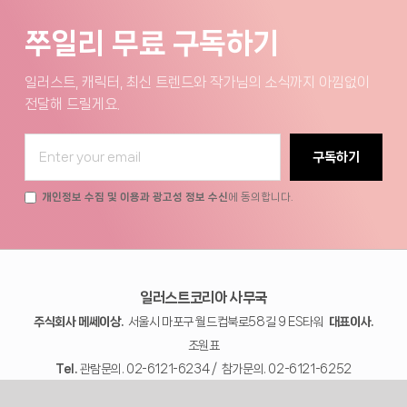
쭈일리 무료 구독하기
일러스트, 캐릭터, 최신 트렌드와 작가님의 소식까지 아낌없이
전달해 드릴게요.
구독하기
개인정보 수집 및 이용과 광고성 정보 수신
에 동의합니다.
일러스트코리아 사무국
주식회사 메쎄이상.
서울시 마포구 월드컵북로58길 9 ES타워
대표이사.
조원표
Tel.
관람문의. 02-6121-6234 / 참가문의. 02-6121-6252
사업자번호.
372-81-02557