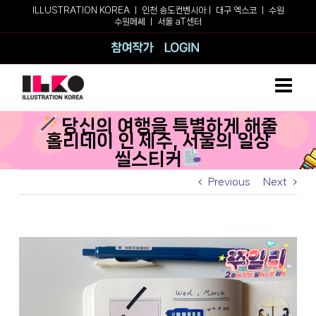
Skip
ILLUSTRATION KOREA ㅣ
인천 송도컨벤시아
ㅣ
대구 엑스코
ㅣ
수원
수원메쎄
ㅣ
서울 aT센터
to
content
참여작가
로그인
당신의 여행을 특별하게 해줄
홀리데이 인 제주, 서울의 일상
씰스티커
Previous
Next