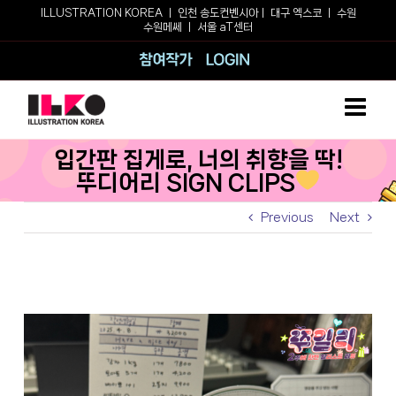
Skip
ILLUSTRATION KOREA ㅣ
인천 송도컨벤시아
ㅣ
대구 엑스코
ㅣ
수원
수원메쎄
ㅣ
서울 aT센터
to
content
참여작가
로그인
입간판 집게로, 너의 취향을 딱!
뚜디어리 SIGN CLIPS
Previous
Next