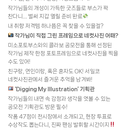
작가님들의 개성이 가득한 굿즈들로 부스가 꽉
찬다니… 벌써 지갑 열릴 준비 완료
내 취향 저격템 하나쯤은 꼭 찾을 수 있을걸?
작가님이 직접 그린 프레임으로 네컷사진 어때?
미소포토부스와의 콜라보 공모전을 통해 선정된
작가님 제작 한정 포토프레임으로 네컷사진을 찍을
수도 있어!
친구랑, 연인이랑, 혹은 혼자도 OK! 서일코
네컷사진관에서 즐거운 추억을 남겨봐!
‘Digging My Illustration’ 기획관
작가님들의 내면 속 감정과 생각을 엿볼 수 있는
공모전 기획관도 방문 필수!
작품 47점이 전시장에서 소개되고, 현장 투표로
수상작도 뽑는다니, 진짜 팬심 발휘할 시간이지