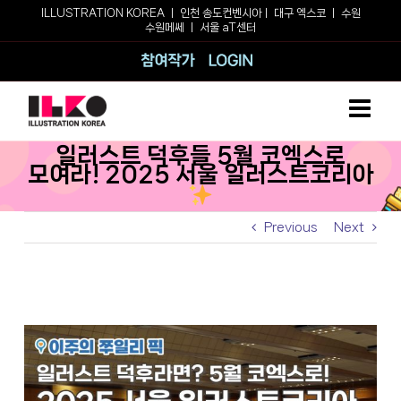
Skip
ILLUSTRATION KOREA ㅣ
인천 송도컨벤시아
ㅣ
대구 엑스코
ㅣ
수원
수원메쎄
ㅣ
서울 aT센터
to
content
참여작가
로그인
일러스트 덕후들 5월 코엑스로
모여라! 2025 서울 일러스트코리아
Previous
Next