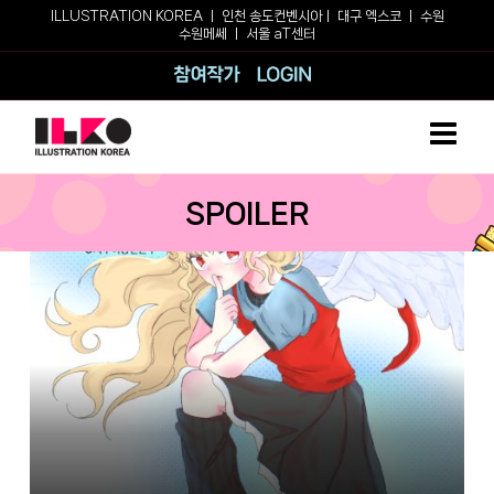
Skip
ILLUSTRATION KOREA ㅣ
인천 송도컨벤시아
ㅣ
대구 엑스코
ㅣ
수원
수원메쎄
ㅣ
서울 aT센터
to
content
참여작가
로그인
SPOILER