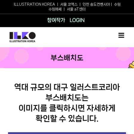
Skip
ILLUSTRATION KOREA
ㅣ
서울 코엑스
ㅣ
인천 송도컨벤시아
ㅣ
수원
수원메쎄
ㅣ
서울 aT센터
to
content
참여작가
로그인
부스배치도
역대 규모의 대구 일러스트코리아
부스배치도는
이미지를 클릭하시면 자세하게
확인할 수 있습니다.