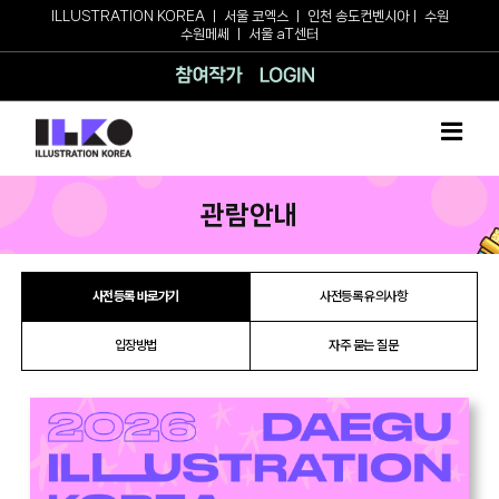
Skip
ILLUSTRATION KOREA
ㅣ
서울 코엑스
ㅣ
인천 송도컨벤시아
ㅣ
수원
수원메쎄
ㅣ
서울 aT센터
to
content
참여작가
로그인
관람안내
사전등록 바로가기
사전등록 유의사항
입장방법
자주 묻는 질문