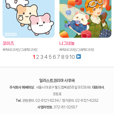
꼬미즈
나그네놀
캐릭터디자인/그래픽디자인
캐릭터디자인/그래픽디자인
1
2
3
4
5
6
7
8
9
10
일러스트코리아 사무국
주식회사 메쎄이상.
서울시 마포구 월드컵북로58길 9 ES타워
대표이사.
조원표
Tel.
관람문의. 02-6121-6234 / 참가문의. 02-6121-6252
사업자번호.
372-81-02557