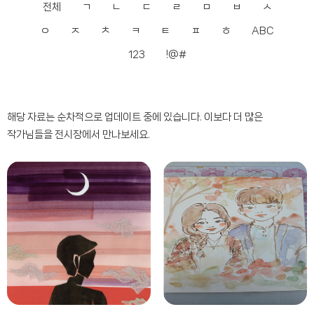
전체
ㄱ
ㄴ
ㄷ
ㄹ
ㅁ
ㅂ
ㅅ
ㅇ
ㅈ
ㅊ
ㅋ
ㅌ
ㅍ
ㅎ
ABC
123
!@#
해당 자료는 순차적으로 업데이트 중에 있습니다. 이보다 더 많은
작가님들을 전시장에서 만나보세요.