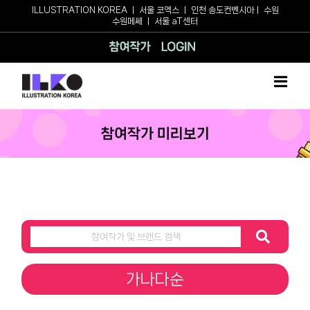
Skip
ILLUSTRATION KOREA
ㅣ
서울 코엑스
ㅣ
인천 송도컨벤시아
ㅣ
수원
수원메쎄
ㅣ
서울 aT센터
to
content
참여작가
로그인
참여작가 미리보기
가나다순