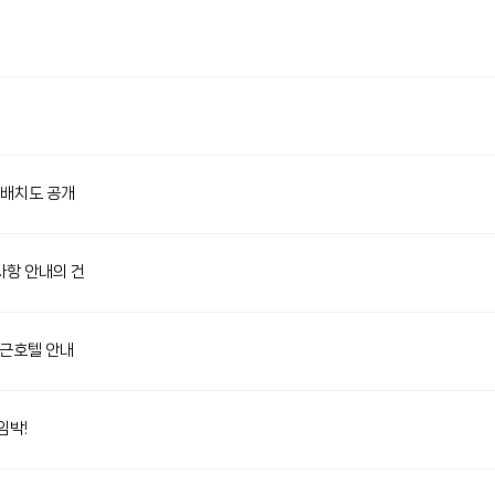
스배치도 공개
사항 안내의 건
인근호텔 안내
임박!