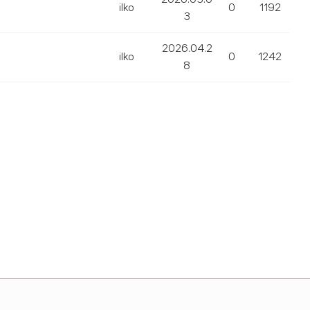
ilko
0
1192
3
2026.04.2
ilko
0
1242
8