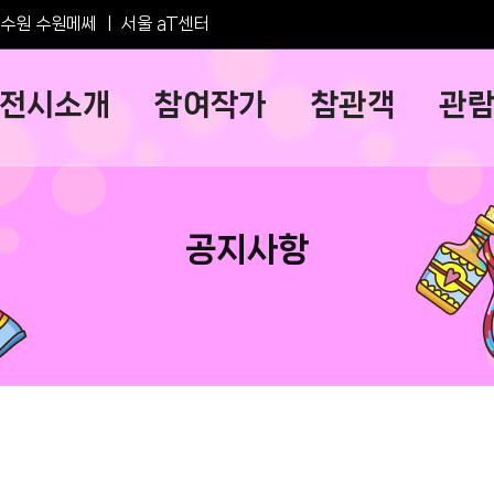
수원 수원메쎄
ㅣ
서울 aT센터
전시소개
참여작가
참관객
관
공지사항