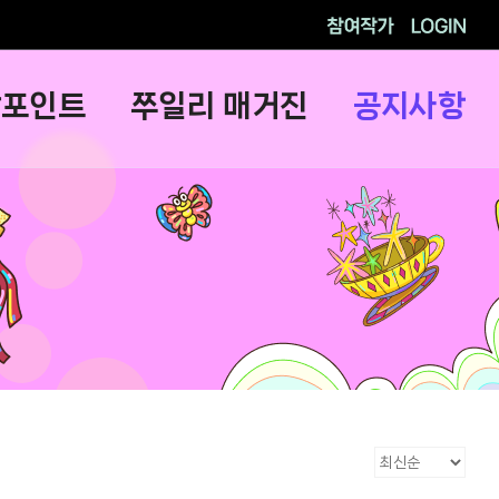
참여작가
로그인
람포인트
쭈일리 매거진
공지사항