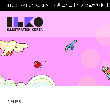
Skip
ILLUSTRATION KOREA
ㅣ
서울 코엑스
ㅣ
인천 송도컨벤시아
ㅣ
to
content
전체 185