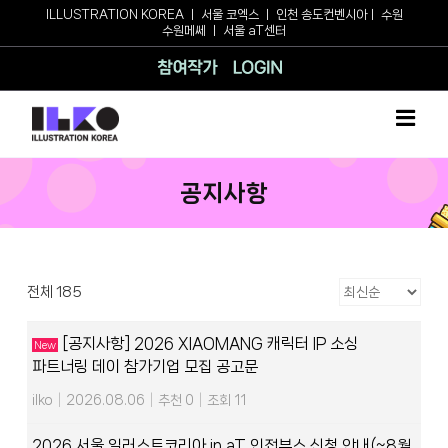
Skip
ILLUSTRATION KOREA
ㅣ
서울 코엑스
ㅣ
인천 송도컨벤시아
ㅣ
수원
수원메쎄
ㅣ
서울 aT센터
to
content
참여작가
로그인
공지사항
전체 185
[공지사항] 2026 XIAOMANG 캐릭터 IP 소싱
New
파트너링 데이 참가기업 모집 공고문
ilko
|
2026.08.06
|
추천 0
|
조회 11
2026 서울 일러스트코리아 in aT 인접부스 신청 안내(~8월