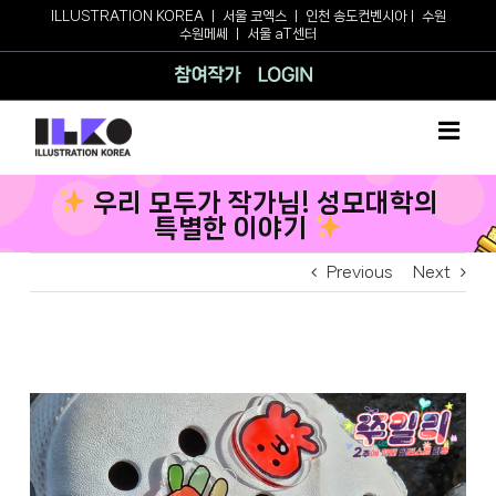
Skip
ILLUSTRATION KOREA
ㅣ
서울 코엑스
ㅣ
인천 송도컨벤시아
ㅣ
수원
수원메쎄
ㅣ
서울 aT센터
to
content
참여작가
로그인
우리 모두가 작가님! 성모대학의
특별한 이야기
Previous
Next