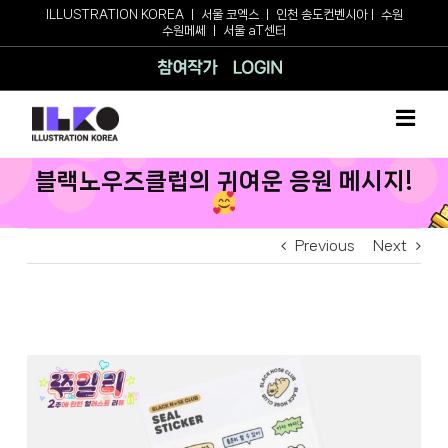
Skip
ILLUSTRATION KOREA
ㅣ
서울 코엑스
ㅣ
인천 송도컨벤시아
ㅣ
수원
수원메쎄
ㅣ
서울 aT센터
to
content
참여작가
로그인
블랙노우즈클럽의 귀여운 응원 메시지!
Previous
Next