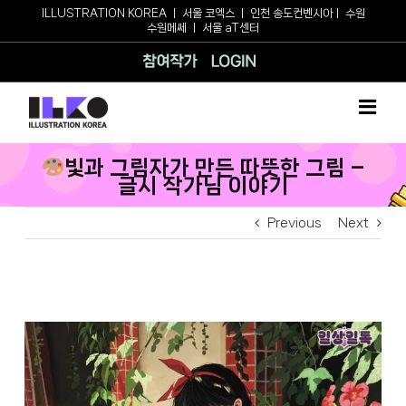
Skip
ILLUSTRATION KOREA
ㅣ
서울 코엑스
ㅣ
인천 송도컨벤시아
ㅣ
수원
수원메쎄
ㅣ
서울 aT센터
to
content
참여작가
로그인
빛과 그림자가 만든 따뜻한 그림 –
글시 작가님 이야기
Previous
Next