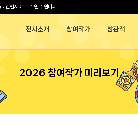
송도컨벤시아
ㅣ
수원 수원메쎄
전시소개
참여작가
참관객
2026 참여작가 미리보기