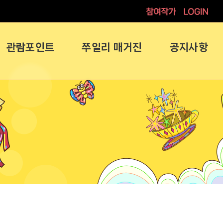
참여작가
로그인
관람포인트
쭈일리 매거진
공지사항