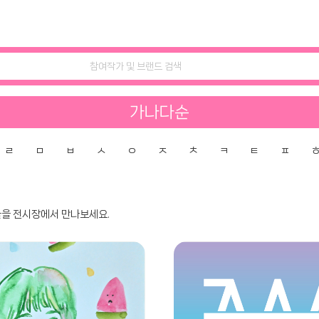
가나다순
ㄹ
ㅁ
ㅂ
ㅅ
ㅇ
ㅈ
ㅊ
ㅋ
ㅌ
ㅍ
들을 전시장에서 만나보세요.