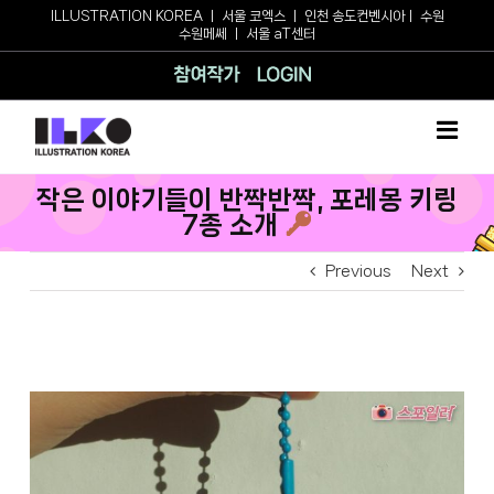
Skip
ILLUSTRATION KOREA
ㅣ
서울 코엑스
ㅣ
인천 송도컨벤시아
ㅣ
수원
수원메쎄
ㅣ
서울 aT센터
to
content
참여작가
로그인
작은 이야기들이 반짝반짝, 포레몽 키링
7종 소개
Previous
Next