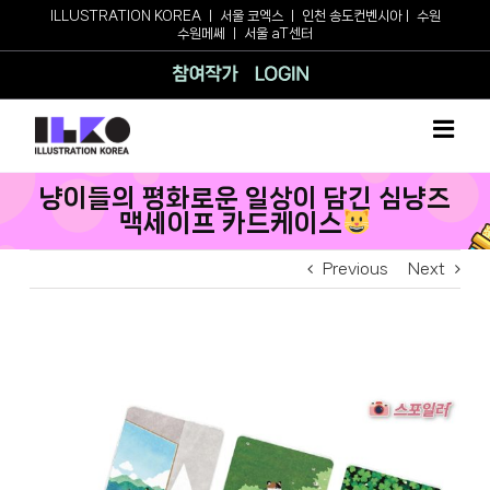
Skip
ILLUSTRATION KOREA
ㅣ
서울 코엑스
ㅣ
인천 송도컨벤시아
ㅣ
수원
수원메쎄
ㅣ
서울 aT센터
to
content
참여작가
로그인
냥이들의 평화로운 일상이 담긴 심냥즈
맥세이프 카드케이스
Previous
Next