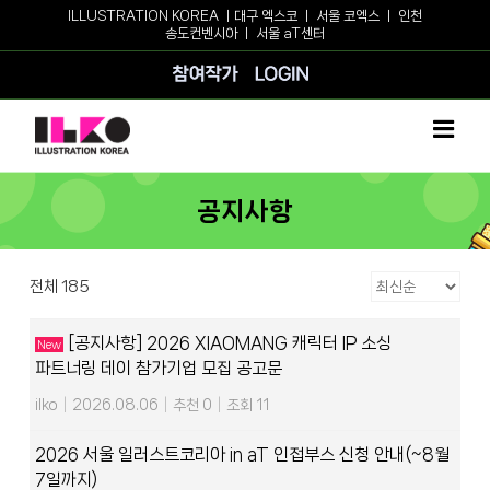
Skip
ILLUSTRATION KOREA ㅣ
대구 엑스코
ㅣ
서울 코엑스
ㅣ
인천
송도컨벤시아
ㅣ
서울 aT센터
to
content
참여작가
로그인
공지사항
전체 185
[공지사항] 2026 XIAOMANG 캐릭터 IP 소싱
New
파트너링 데이 참가기업 모집 공고문
ilko
|
2026.08.06
|
추천 0
|
조회 11
2026 서울 일러스트코리아 in aT 인접부스 신청 안내(~8월
7일까지)